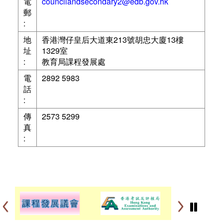
電
councilandsecondary2@edb.gov.hk
郵
:
地
香港灣仔皇后大道東213號胡忠大廈13樓
址
1329室
:
教育局課程發展處
電
2892 5983
話
:
傳
2573 5299
真
: